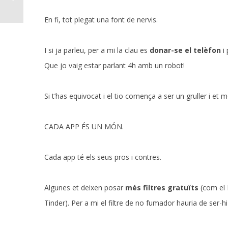
En fi, tot plegat una font de nervis.
I si ja parleu, per a mi la clau es
donar-se el telèfon
i 
Que jo vaig estar parlant 4h amb un robot!
Si t’has equivocat i el tio comença a ser un gruller i e
CADA APP ÉS UN MÓN.
Cada app té els seus pros i contres.
Algunes et deixen posar
més filtres gratuïts
(com el 
Tinder). Per a mi el filtre de no fumador hauria de ser-hi si