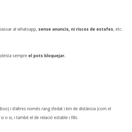
passar al whatsapp,
sense anuncis, ni riscos de estafes
, etc.
t molesta sempre
el pots bloquejar.
Boo) i d’altres només rang d’edat i km de distància (com el
 o si, i també el de relació estable i fills.