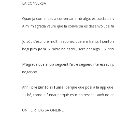
LA CONVERSA
Quan ja comences a conversar amb algú, es tracta de v
A mi m’agrada veure que la conversa es desenvolupa fà
Jo sóc d’escriure molt, i reconec que em freno. Intento
hagi
pim pom
. Si l’altre no escriu, serà per algo… Si l’i
M’agrada que al dia següent l’altre segueix interessat i
negar-ho.
Ahh i
pregunto si fuma
, perquè que posi a la app que 
“Si bé, torno a fumar perquè estic estressat”. Això no e
UN FLIRTEIG SA ONLINE