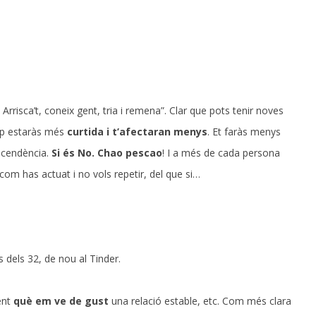
rrisca’t, coneix gent, tria i remena”. Clar que pots tenir noves
cop estaràs més
curtida i t’afectaran menys
. Et faràs menys
nscendència.
Si és No. Chao pescao
! I a més de cada persona
 com has actuat i no vols repetir, del que si…
 dels 32, de nou al Tinder.
ent
què em ve de gust
una relació estable, etc. Com més clara