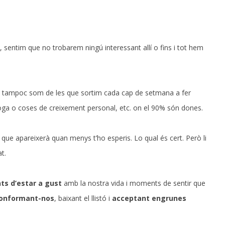
, sentim que no trobarem ningú interessant allí o fins i tot hem
 i tampoc som de les que sortim cada cap de setmana a fer
 yoga o coses de creixement personal, etc. on el 90% són dones.
, que apareixerà quan menys t’ho esperis. Lo qual és cert. Però li
t.
s d’estar a gust
amb la nostra vida i moments de sentir que
onformant-nos
, baixant el llistó i
acceptant engrunes