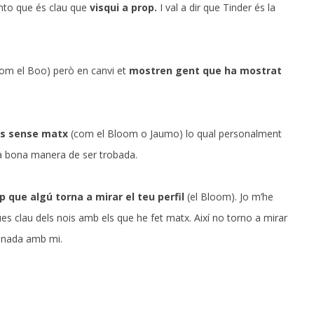
ento que és clau que
visqui a prop.
I val a dir que Tinder és la
com el Boo) però en canvi et
mostren gent que ha mostrat
es sense matx
(com el Bloom o Jaumo) lo qual personalment
a bona manera de ser trobada.
p que algú torna a mirar el teu perfil
(el Bloom). Jo m’he
ques clau dels nois amb els que he fet matx. Així no torno a mirar
ionada amb mi.