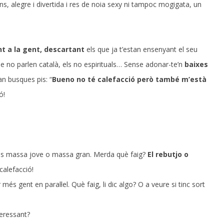
s, alegre i divertida i res de noia sexy ni tampoc mogigata, un
ant a la gent, descartant
els que ja t’estan ensenyant el seu
que no parlen català, els no espirituals… Sense adonar-te’n
baixes
 busques pis: “
Bueno no té calefacció però també m’està
ó!
és massa jove o massa gran. Merda què faig?
El rebutjo o
calefacció!
més gent en paral·lel. Què faig, li dic algo? O a veure si tinc sort
teressant?