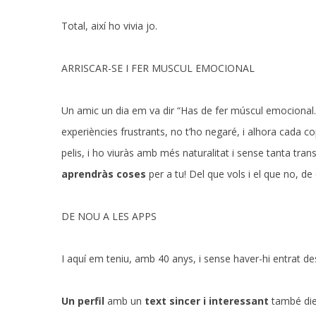
Total, així ho vivia jo.
ARRISCAR-SE I FER MUSCUL EMOCIONAL
Un amic un dia em va dir “Has de fer múscul emocional. A
experiències frustrants, no t’ho negaré, i alhora cada 
pelis, i ho viuràs amb més naturalitat i sense tanta tra
aprendràs coses
per a tu! Del que vols i el que no, de
DE NOU A LES APPS
I aquí em teniu, amb 40 anys, i sense haver-hi entrat des
Un perfil
amb un
text sincer i interessant
també di