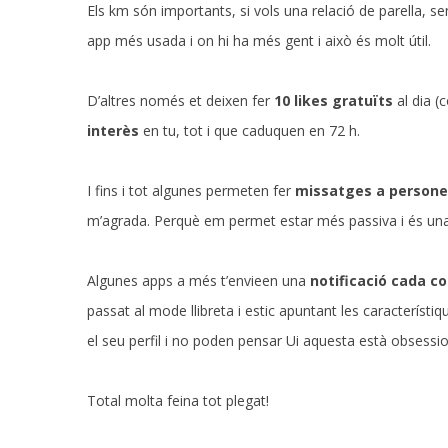
Els km són importants, si vols una relació de parella, s
app més usada i on hi ha més gent i això és molt útil.
D’altres només et deixen fer
10 likes gratuïts
al dia (
interès
en tu, tot i que caduquen en 72 h.
I fins i tot algunes permeten fer
missatges a person
m’agrada. Perquè em permet estar més passiva i és un
Algunes apps a més t’envieen una
notificació cada co
passat al mode llibreta i estic apuntant les característi
el seu perfil i no poden pensar Ui aquesta està obsess
Total molta feina tot plegat!