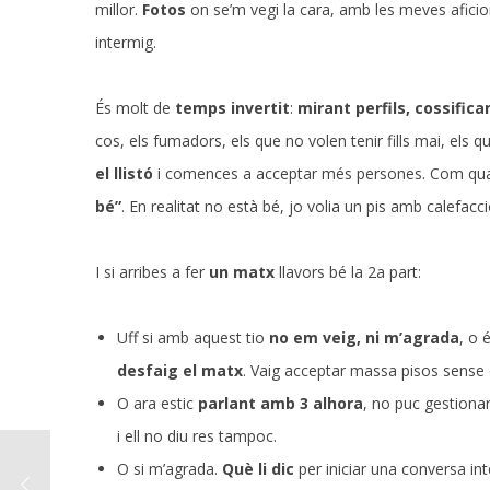
millor.
Fotos
on se’m vegi la cara, amb les meves aficion
intermig.
És molt de
temps invertit
:
mirant perfils, cossific
cos, els fumadors, els que no volen tenir fills mai, els 
el llistó
i comences a acceptar més persones. Com quan
bé”
. En realitat no està bé, jo volia un pis amb calefacci
I si arribes a fer
un matx
llavors bé la 2a part:
Uff si amb aquest tio
no em veig, ni m’agrada
, o 
desfaig el matx
. Vaig acceptar massa pisos sense 
O ara estic
parlant amb 3 alhora
, no puc gestionar 
i ell no diu res tampoc.
O si m’agrada.
Què li dic
per iniciar una conversa in