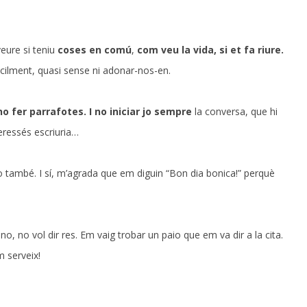
eure si teniu
coses en comú
,
com veu la vida, si et fa riure.
cilment, quasi sense ni adonar-nos-en.
no fer parrafotes. I no iniciar jo sempre
la conversa, que hi
nteressés escriuria…
 jo també. I sí, m’agrada que em diguin “Bon dia bonica!” perquè
no, no vol dir res. Em vaig trobar un paio que em va dir a la cita.
m serveix!