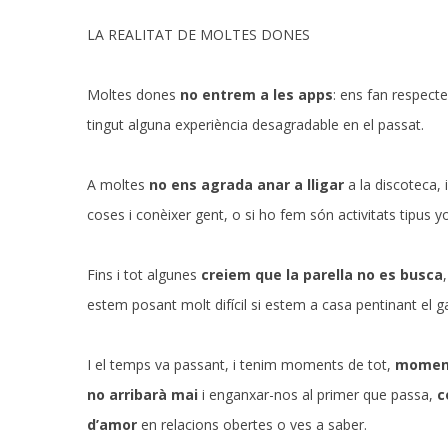
LA REALITAT DE MOLTES DONES
Moltes dones
no entrem a les apps
: ens fan respecte
tingut alguna experiència desagradable en el passat.
A moltes
no ens agrada anar a lligar
a la discoteca,
coses i conèixer gent, o si ho fem són activitats tipus
Fins i tot algunes
creiem que la parella no es busca
estem posant molt difícil si estem a casa pentinant el ga
I el temps va passant, i tenim moments de tot,
moment
no arribarà mai
i enganxar-nos al primer que passa,
c
d’amor
en relacions obertes o ves a saber.