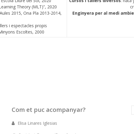
Escola Lliure del Sol, 2020
Cursos i tallers diversos
: hata 
Learning Theory (MLT)”, 2020
cr
Aules 2015, Ona Pla 2013-2014,
Enginyera per al medi ambi
allers i espectacles propis
 Minyons Escoltes, 2000
Com et puc acompanyar?
Elisa Linares Iglesias