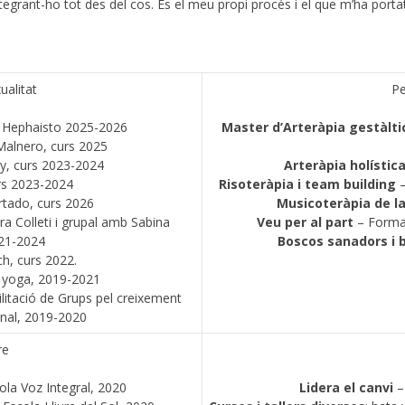
tegrant-ho tot des del cos. És el meu propi procés i el que m’ha porta
ualitat
Pe
 Hephaisto 2025-2026
Master d’Arteràpia gestàlti
alnero, curs 2025
y, curs 2023-2024
Arteràpia holístic
rs 2023-2024
Risoteràpia i team building
–
tado, curs 2026
Musicoteràpia de l
ra Colleti i grupal amb Sabina
Veu per al part
– Formac
021-2024
Boscos sanadors
i 
, curs 2022.
 yoga, 2019-2021
litació de Grups pel creixement
onal, 2019-2020
re
ola Voz Integral, 2020
Lidera el canvi
–