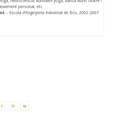
yoga, neurociència, kundalini yoga, dansa lliure, teatre i
eixement personal, etc.
ent
– Escola d’Enginyeria Industrial de Bcn, 2002-2007