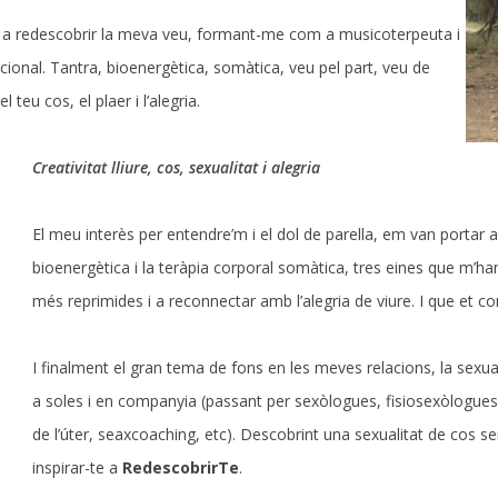
ar a redescobrir la meva veu, formant-me com a musicoterpeuta i
ocional. Tantra, bioenergètica, somàtica, veu pel part, veu de
l teu cos, el plaer i l’alegria.
Creativitat lliure, cos, sexualitat i alegria
El meu interès per entendre’m i el dol de parella, em van portar a
bioenergètica i la teràpia corporal somàtica, tres eines que m’h
més reprimides i a reconnectar amb l’alegria de viure. I que et 
I finalment el gran tema de fons en les meves relacions, la sexua
a soles i en companyia (passant per sexòlogues, fisiosexòlogues,
de l’úter, seaxcoaching, etc). Descobrint una sexualitat de cos 
inspirar-te a
RedescobrirTe
.