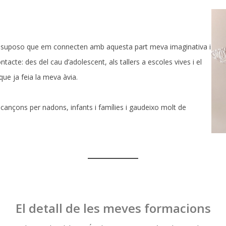
t, suposo que em connecten amb aquesta part meva imaginativa i
tacte: des del cau d’adolescent, als tallers a escoles vives i el
que ja feia la meva àvia.
i cançons per nadons, infants i famílies i gaudeixo molt de
El detall de les meves formacions