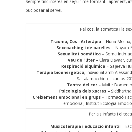
Sempre tinc interès en seguir-me formant i aprenent, in
puc posar al servei.
Pel cos, la somàtica i la sex
Trauma, Cos i Arteràpia
– Núria Molina,
Sexcoaching i de parelles
– Nayara M
Sexualitat somàtica
– Soma Intimac
Veu de l’úter
– Clara Davaar, cu
Respiració alquímica
– Sajeeva Hur
Teràpia bioenergètica
, individual amb Alessand
Saltalamacchina – cursos 2
Tantra del cor
– Maite Domenech
Psicologia dels xacres
– Siddhartha
Creixement emocional en grups
– Formació Faci
emocional, Institut Ecologia Emoci
Per als infants i el teat
Musicoteràpia i educació infantil
– Esc