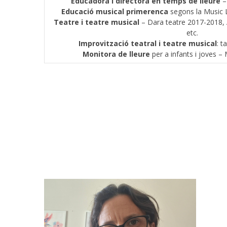
Educadora i directora en temps de lleure
– 
Educació musical primerenca
segons la Music 
Teatre i teatre musical
– Dara teatre 2017-2018, 
etc.
Improvització teatral
i teatre musical
: t
Monitora de lleure
per a infants i joves –