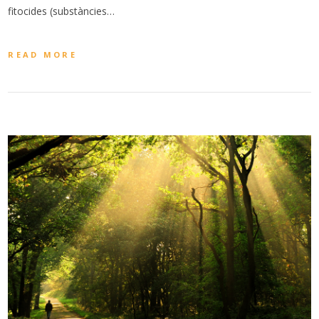
fitocides (substàncies…
READ MORE