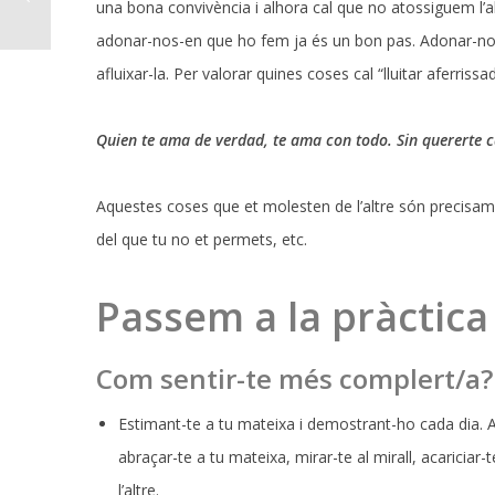
una bona convivència i alhora cal que no atossiguem l’al
adonar-nos-en que ho fem ja és un bon pas. Adonar-nos-e
afluixar-la. Per valorar quines coses cal “lluitar aferri
Quien te ama de verdad, te ama con todo. Sin quererte 
Aquestes coses que et molesten de l’altre són precisam
del que tu no et permets, etc.
Passem a la pràctica
Com sentir-te més complert/a?
Estimant-te a tu mateixa i demostrant-ho cada dia. Al
abraçar-te a tu mateixa, mirar-te al mirall, acariciar
l’altre.