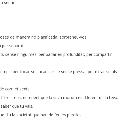
u sentir.
 coses de manera no planificada, sorpreneu-vos.
 per separat
nts sense ningú més: per parlar en profunditat, per compartir
temps: per tocar-se i acariciar-se sense pressa, per mirar-se als
e de com et sents
 filtres teus, entenent que la seva motxila és diferent de la teva.
 saber que tu vals.
ue diu la societat que han de fer les parelles…