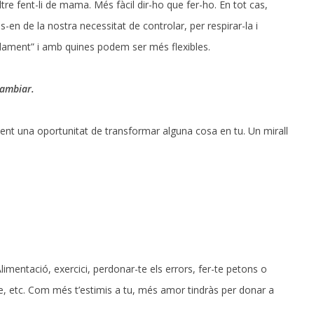
tre fent-li de mama. Més fàcil dir-ho que fer-ho. En tot cas,
n de la nostra necessitat de controlar, per respirar-la i
ssadament” i amb quines podem ser més flexibles.
cambiar.
ent una oportunitat de transformar alguna cosa en tu. Un mirall
imentació, exercici, perdonar-te els errors, fer-te petons o
-te, etc. Com més t’estimis a tu, més amor tindràs per donar a