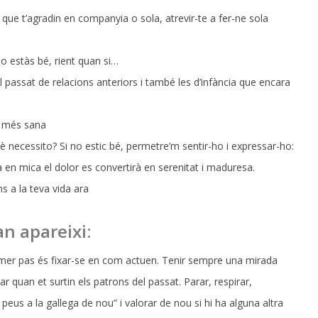
ts que t’agradin en companyia o sola, atrevir-te a fer-ne sola
no estàs bé, rient quan si…
el passat de relacions anteriors i també les d’infància que encara
a més sana
è necessito? Si no estic bé, permetre’m sentir-ho i expressar-ho:
 en mica el dolor es convertirà en serenitat i maduresa.
ens a la teva vida ara
n apareixi:
mer pas és fixar-se en com actuen. Tenir sempre una mirada
 quan et surtin els patrons del passat. Parar, respirar,
eus a la gallega de nou” i valorar de nou si hi ha alguna altra