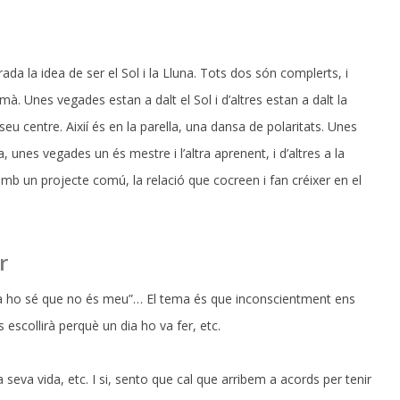
a la idea de ser el Sol i la Lluna. Tots dos són complerts, i
a mà. Unes vegades estan a dalt el Sol i d’altres estan a dalt la
eu centre. Aixií és en la parella, una dansa de polaritats. Unes
, unes vegades un és mestre i l’altra aprenent, i d’altres a la
, amb un projecte comú, la relació que cocreen i fan créixer en el
r
“Ja ho sé que no és meu”… El tema és que inconscientment ens
scollirà perquè un dia ho va fer, etc.
 seva vida, etc. I si, sento que cal que arribem a acords per tenir