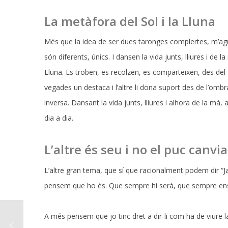
La metàfora del Sol i la Lluna
Més que la idea de ser dues taronges complertes, m’agrad
són diferents, únics. I dansen la vida junts, lliures i de l
Lluna. Es troben, es recolzen, es comparteixen, des del s
vegades un destaca i l’altre li dona suport des de l’ombra
inversa. Dansant la vida junts, lliures i alhora de la mà
dia a dia.
L’altre és seu i no el puc canvia
L’altre gran tema, que sí que racionalment podem dir 
pensem que ho és. Que sempre hi serà, que sempre ens e
A més pensem que jo tinc dret a dir-li com ha de viure la