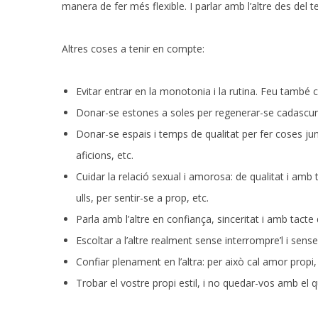
manera de fer més flexible. I parlar amb l’altre des del te
Altres coses a tenir en compte:
Evitar entrar en la monotonia i la rutina. Feu també
Donar-se estones a soles per regenerar-se cadascun
Donar-se espais i temps de qualitat per fer coses ju
aficions, etc.
Cuidar la relació sexual i amorosa: de qualitat i amb 
ulls, per sentir-se a prop, etc.
Parla amb l’altre en confiança, sinceritat i amb tact
Escoltar a l’altre realment sense interrompre’l i sense
Confiar plenament en l’altra: per això cal amor propi,
Trobar el vostre propi estil, i no quedar-vos amb el q