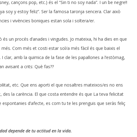
ney, cançons pop, etc.) és el “Sin ti no soy nada”. I un be negre!!
 ya soy y estoy feliz”. Ser la famosa taronja sencera. Clar això
ies i vivències boniques estan sola i soltera/er.
xò és un procés d’anades i vingudes. Jo mateixa, hi ha dies en que
lò més. Com més et costi estar sol/a més fàcil és que baixis el
. I clar, amb la quimica de la fase de les papallones a l’estòmag,
an avisant a crits: Què fas??
abilitat, etc. Que ens aporti el que nosaltres mateixos/es no ens
 des la carència. El que costa entendre és que La teva felicitat
te espontanies d’afecte, es com tu te les prenguis que seràs feliç
cidad depende de tu actitud en la vida.