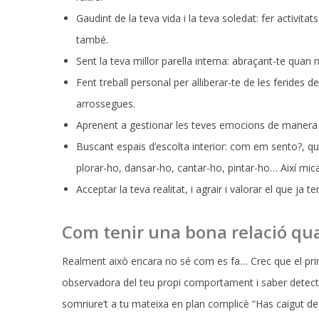
Gaudint de la teva vida i la teva soledat: fer activita
també.
Sent la teva millor parella interna: abraçant-te quan 
Fent treball personal per alliberar-te de les ferides d
arrossegues.
Aprenent a gestionar les teves emocions de maner
Buscant espais d’escolta interior: com em sento?, qu
plorar-ho, dansar-ho, cantar-ho, pintar-ho… Així mica
Acceptar la teva realitat, i agrair i valorar el que ja t
Com tenir una bona relació qua
Realment això encara no sé com es fa… Crec que el pri
observadora del teu propi comportament i saber detectar
somriure’t a tu mateixa en plan complicè “Has caigut de p