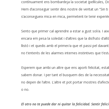
contínuament ens bombardeja la societat (pel·lícules, Dis
Hem d’aconseguir sentir dins nostre de veritat un “Sin ti
s’aconsegueix mica en mica, permetent-te tenir experiènc
Sento que primer cal aprendre a estar a gust sol/a. I ai
encara em pesa la soledat i d’altres que la disfruto d’al
llistó i et quedis amb el primer/a que et passi pel davant
no t’enterés de les alarmes internes instintives que t’est
Esperem que arribi un altre que ens aporti felicitat, est
sabem donar. I per tant el busquem des de la necessitat,
no depen de l’altre. L’altre et pot portar mostres d’afec
o no.
El otro no te puede dar ni quitar la felicidad. Sentir feli