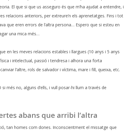
oria. El que si que us asseguro és que m’ha ajudat a entendre, i
s relacions anteriors, per extreure’n els aprenetatges. Fins i tot
va que eren errors de l’altra persona… Espero que si esteu en
indagar una mica més…
que en les meves relacions estables i llargues (10 anys i 5 anys
ca i intelectual, passió i tendresa i alhora una forta
viar l’altre, rols de salvador i víctima, mare i fill, queixa, etc.
si més no, alguns d’ells, i vull posar-hi llum a través de
rtes abans que arribi l’altra
ació, tan homes com dones. Inconscientment el missatge que