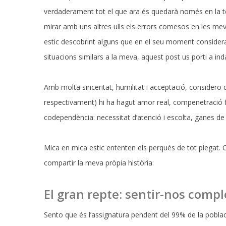
verdaderament tot el que ara és quedarà només en la te
mirar amb uns altres ulls els errors comesos en les meve
estic descobrint alguns que en el seu moment considera
situacions similars a la meva, aquest post us porti a 
Amb molta sinceritat, humilitat i acceptació, considero 
respectivament) hi ha hagut amor real, compenetració físi
codependència: necessitat d’atenció i escolta, ganes de can
Mica en mica estic ententen els perquès de tot plegat. O 
compartir la meva pròpia història:
El gran repte: sentir-nos comple
Sento que és l’assignatura pendent del 99% de la pobl