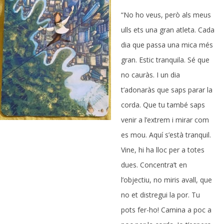
“No ho veus, però als meus
ulls ets una gran atleta. Cada
dia que passa una mica més
gran. Estic tranquila. Sé que
no cauràs. I un dia
t’adonaràs que saps parar la
corda. Que tu també saps
venir a l’extrem i mirar com
es mou. Aquí s’està tranquil.
Vine, hi ha lloc per a totes
dues. Concentra’t en
l’objectiu, no miris avall, que
no et distregui la por. Tu
pots fer-ho! Camina a poc a