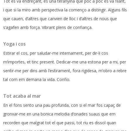
Tot es va endreçant, és una teranyina que poc a poc es va filant,
i que si la miro amb perspectiva la començo a distingir. Alguns fils
que cauen, d’altres que canvien de lloc i d’altres de nous que
s’agafen amb força. Vibrant plens de confiança.
Yoga i cos
Estirar el cos, per saludar-me internament, per dir-li cos
m’importes, et tinc present. Dedicar-me una estona per a mi, per
sentir-me per dins amb l’estirament, fora rigidesa, m’obro a rebre
tal com em demana la vida. Confio.
Tot acaba al mar
En el fons sento una pau profunda, con si el mar fos capaç de
gronxar-me en una bonica melodia d’onades suaus que em
recorden que malgrat tot el que passi, tot riu es dissol quan