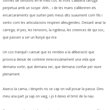
formes de tensions en el meu cos. Al front s’allibera l’arruga
perpetua amb un sospir. Ahh… i de les mans s’allibreren els
encarcaraments que surten pels meus dits suaument com fils i
sento com les articulacions respiren alleugerides. Deixant anar la
carrega, el pes, les tensions, la rigidesa, les creences de qui soc,
que passen a ser un llunyà qui era
Un cos tranquil i cansat que es rendeix a la alliberació que
provoca deixar de contenir innecessàriament una vida que
demana sortir, que demana ser, que demana confiar per viure
plenament.
Aixeco la cama, i després no se cap on vull posar la passa. Dins
meu una part ja sap on vaig, i jo li deixo el timó de la nau