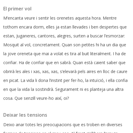
El primer vol
M’encanta veure i sentir les orenetes aquesta hora. Mentre
tothom encara dorm, elles ja estan llevades i ben despertes que
estan, Juganeres, cantores, alegres, surten a buscar l’esmorzar:
Mosquit al vol, concretament. Quan son petites hi ha un dia que
la jove oreneta que mai a volat es tira al buit literalment. I ha de
confiar. Ha de confiar que en sabrà. Quan està caient saber que
obrirà les ales i xas, xas, xas, s’elevarà pels aires en lloc de caure
en picat. La vida li dona l’instint per fer-ho, la intuïció, i ella confia
en que la vida la sostindrà. Segurament ni es planteja una altra
cosa. Que senzill veure-ho així, oi?
Deixar les tensions
Deixo anar totes les preocupacions que es troben en diverses