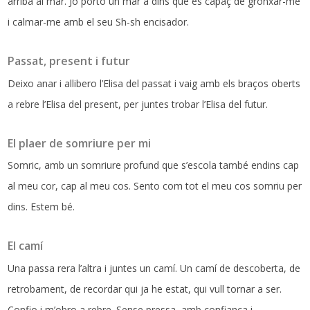
arriba al mar. Jo porto un mar a dins que és capaç de gronxar-me
i calmar-me amb el seu Sh-sh encisador.
Passat, present i futur
Deixo anar i allibero l’Elisa del passat i vaig amb els braços oberts
a rebre l’Elisa del present, per juntes trobar l’Elisa del futur.
El plaer de somriure per mi
Somric, amb un somriure profund que s’escola també endins cap
al meu cor, cap al meu cos. Sento com tot el meu cos somriu per
dins. Estem bé.
El camí
Una passa rera l’altra i juntes un camí. Un camí de descoberta, de
retrobament, de recordar qui ja he estat, qui vull tornar a ser.
Confio i m’obro a rebre. Sense pressa, amb confiança i