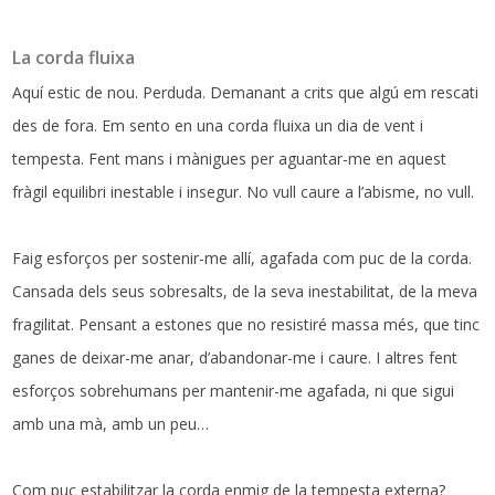
La corda fluixa
Aquí estic de nou. Perduda. Demanant a crits que algú em rescati
des de fora. Em sento en una corda fluixa un dia de vent i
tempesta. Fent mans i mànigues per aguantar-me en aquest
fràgil equilibri inestable i insegur. No vull caure a l’abisme, no vull.
Faig esforços per sostenir-me allí, agafada com puc de la corda.
Cansada dels seus sobresalts, de la seva inestabilitat, de la meva
fragilitat. Pensant a estones que no resistiré massa més, que tinc
ganes de deixar-me anar, d’abandonar-me i caure. I altres fent
esforços sobrehumans per mantenir-me agafada, ni que sigui
amb una mà, amb un peu…
Com puc estabilitzar la corda enmig de la tempesta externa?