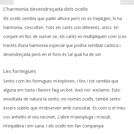
L’harmonia desendreçada dels ocells
Els ocells sembla que parlin alhora però no es trepitgen, hi ha
harmonia, s’escolten. Tots els cants son diferents, únics. En
conjunt en lloc de sumar-se, els cants es multipliquen com si es
tractés d’una harmonia especial que podria semblar caòtica i
desendreçada però en el fons és tal qual ha de ser.
Les formigues
Sento com les formigues m’exploren, i fins i tot sembla que
alguna em tasta i llavors faig un bot. Això no! -exclamo. Estic
envoltada de natura la sento, no només ocells, també sento
essers subtils que m’observen amb curiositat. Es com si el meu
cos anhelés el seu raconet, L’abre m’aixopluga i m’acull,
m’equilibra i em sana. I els ocells em fan companyia.