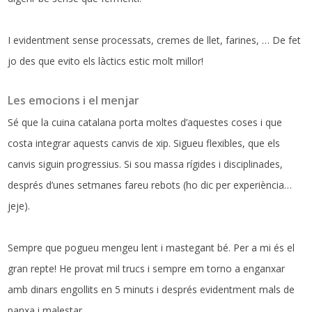
I evidentment sense processats, cremes de llet, farines, … De fet
jo des que evito els làctics estic molt millor!
Les emocions i el menjar
Sé que la cuina catalana porta moltes d’aquestes coses i que
costa integrar aquests canvis de xip. Sigueu flexibles, que els
canvis siguin progressius. Si sou massa rígides i disciplinades,
després d’unes setmanes fareu rebots (ho dic per experiència…
jeje).
Sempre que pogueu mengeu lent i mastegant bé. Per a mi és el
gran repte! He provat mil trucs i sempre em torno a enganxar
amb dinars engollits en 5 minuts i després evidentment mals de
panxa i malestar.