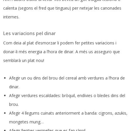
calenta (segons el fred que tingueu) per netejar les canonades
internes.
Les variacions pel dinar
Com deia al plat d’esmorzar li podem fer petites variacions i
donar-li més energia a l’hora de dinar. A més us asseguro que
semblarà un plat nou!
Afegir un ou dins del brou del cereal amb verdures a l’hora de
dinar.
Afegir verdures escaldades: bròquil, endívies o bledes dins del
brou.
Afegir 4 llegums cuinats anteriorment a banda: cigrons, azukis,
mongetes mung…
Afegir llenties vermelles que es fan ràpid.