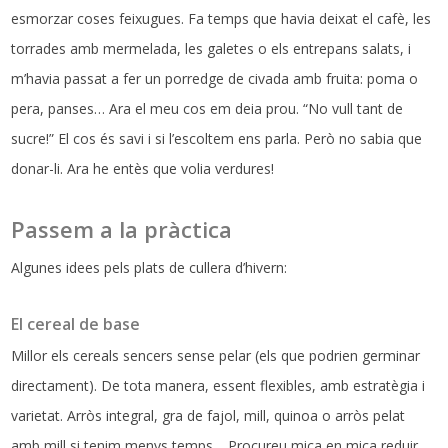
esmorzar coses feixugues. Fa temps que havia deixat el cafè, les
torrades amb mermelada, les galetes o els entrepans salats, i
m’havia passat a fer un porredge de civada amb fruita: poma o
pera, panses… Ara el meu cos em deia prou. “No vull tant de
sucre!” El cos és savi i si l’escoltem ens parla. Però no sabia que
donar-li. Ara he entès que volia verdures!
Passem a la pràctica
Algunes idees pels plats de cullera d’hivern:
El cereal de base
Millor els cereals sencers sense pelar (els que podrien germinar
directament). De tota manera, essent flexibles, amb estratègia i
varietat. Arròs integral, gra de fajol, mill, quinoa o arròs pelat
amb mill si tenim menys temps… Procureu mica en mica reduir