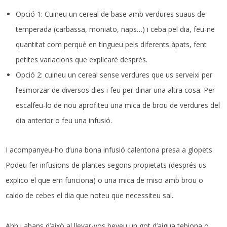
Opció 1: Cuineu un cereal de base amb verdures suaus de
temperada (carbassa, moniato, naps…) i ceba pel dia, feu-ne
quantitat com perquè en tingueu pels diferents àpats, fent
petites variacions que explicaré després.
Opció 2: cuineu un cereal sense verdures que us serveixi per
l’esmorzar de diversos dies i feu per dinar una altra cosa. Per
escalfeu-lo de nou aprofiteu una mica de brou de verdures del
dia anterior o feu una infusió.
I acompanyeu-ho d’una bona infusió calentona presa a glopets.
Podeu fer infusions de plantes segons propietats (després us
explico el que em funciona) o una mica de miso amb brou o
caldo de cebes el dia que noteu que necessiteu sal.
Ahh i abans d’això al llevar-vos beveu un got d’aigua tebiona o