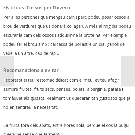
Els brous d’ossos per l’hivern
Per a les persones que mengeu carn i peix, podeu posar ossos al
brou de verdures que us donarà col·lagen. A més al mig dia podeu
escurar la carn dels ossos i adquirir-ne la proteïna. Per exemple
podeu fer el brou amb : carcassa de pollastre un dia, genoll de
vedella un altre, cap de rap…
Recomanacions a evitar
I sobretot si teu l’estomac delicat com el meu, eviteu afegir
sempre fruites, fruits secs, panses, bolets, albergínia, patata i
tomàquet als guisats. Realment us quedaran tan gustosos que ja
no en sentireu la necessitat.
La fruita fora dels apats, entre hores sola, perquè el cos la pugui
digerir bé sense que fermenti.