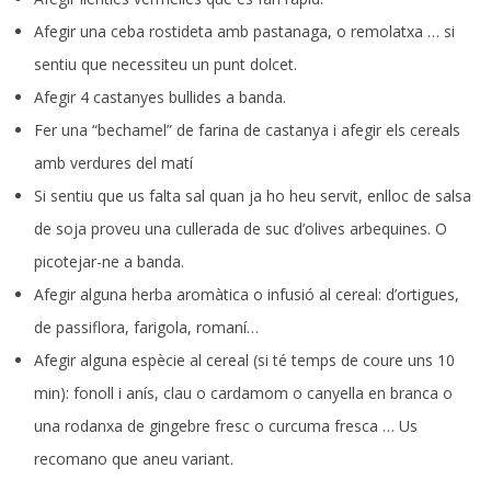
Afegir una ceba rostideta amb pastanaga, o remolatxa … si
sentiu que necessiteu un punt dolcet.
Afegir 4 castanyes bullides a banda.
Fer una “bechamel” de farina de castanya i afegir els cereals
amb verdures del matí
Si sentiu que us falta sal quan ja ho heu servit, enlloc de salsa
de soja proveu una cullerada de suc d’olives arbequines. O
picotejar-ne a banda.
Afegir alguna herba aromàtica o infusió al cereal: d’ortigues,
de passiflora, farigola, romaní…
Afegir alguna espècie al cereal (si té temps de coure uns 10
min): fonoll i anís, clau o cardamom o canyella en branca o
una rodanxa de gingebre fresc o curcuma fresca … Us
recomano que aneu variant.