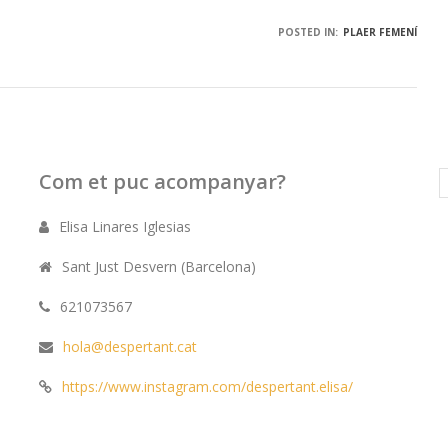
POSTED IN:
PLAER FEMENÍ
Com et puc acompanyar?
Elisa Linares Iglesias
Sant Just Desvern (Barcelona)
621073567
hola@despertant.cat
https://www.instagram.com/despertant.elisa/