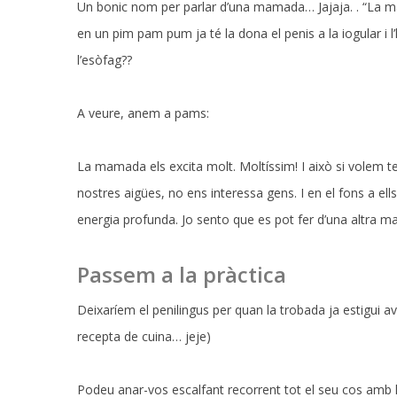
Un bonic nom per parlar d’una mamada… Jajaja. . “La ma
en un pim pam pum ja té la dona el penis a la iogular i l
l’esòfag??
A veure, anem a pams:
La mamada els excita molt. Moltíssim! I això si volem te
nostres aigües, no ens interessa gens. I en el fons a ell
energia profunda. Jo sento que es pot fer d’una altra 
Passem a la pràctica
Deixaríem el penilingus per quan la trobada ja estigui a
recepta de cuina… jeje)
Podeu anar-vos escalfant recorrent tot el seu cos amb la