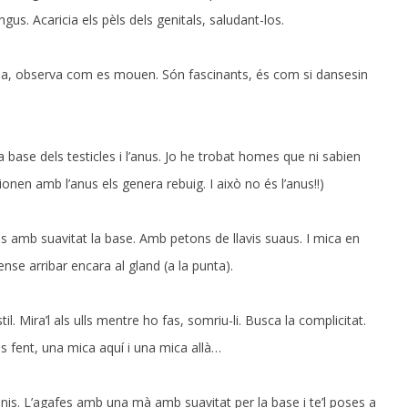
ngus. Acaricia els pèls dels genitals, saludant-los.
ua, observa com es mouen. Són fascinants, és com si dansesin
a base dels testicles i l’anus. Jo he trobat homes que ni sabien
ionen amb l’anus els genera rebuig. I això no és l’anus!!)
es amb suavitat la base. Amb petons de llavis suaus. I mica en
se arribar encara al gland (a la punta).
. Mira’l als ulls mentre ho fas, somriu-li. Busca la complicitat.
s fent, una mica aquí i una mica allà…
is. L’agafes amb una mà amb suavitat per la base i te’l poses a