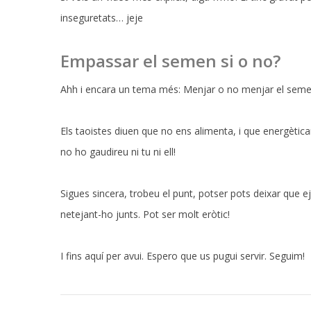
inseguretats… jeje
Empassar el semen si o no?
Ahh i encara un tema més: Menjar o no menjar el semen
Els taoistes diuen que no ens alimenta, i que energèticam
no ho gaudireu ni tu ni ell!
Sigues sincera, trobeu el punt, potser pots deixar que e
netejant-ho junts. Pot ser molt eròtic!
I fins aquí per avui. Espero que us pugui servir. Seguim!