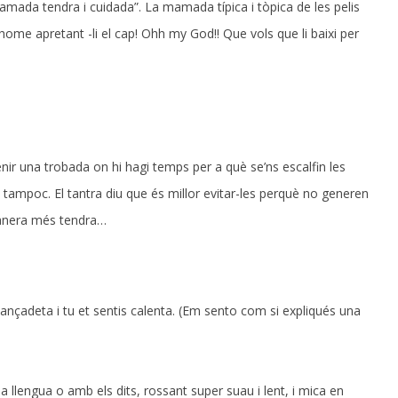
mada tendra i cuidada”. La mamada típica i tòpica de les pelis
’home apretant -li el cap! Ohh my God!! Que vols que li baixi per
nir una trobada on hi hagi temps per a què se’ns escalfin les
s tampoc. El tantra diu que és millor evitar-les perquè no generen
manera més tendra…
vançadeta i tu et sentis calenta. (Em sento com si expliqués una
 llengua o amb els dits, rossant super suau i lent, i mica en