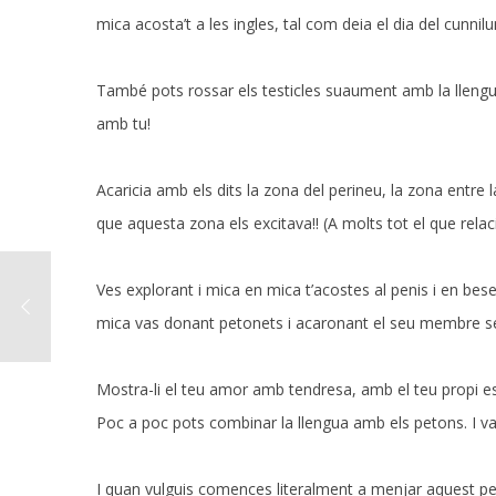
mica acosta’t a les ingles, tal com deia el dia del cunnilu
També pots rossar els testicles suaument amb la lleng
amb tu!
Acaricia amb els dits la zona del perineu, la zona entre l
que aquesta zona els excitava!! (A molts tot el que relac
Ves explorant i mica en mica t’acostes al penis i en bes
mica vas donant petonets i acaronant el seu membre sen
Mostra-li el teu amor amb tendresa, amb el teu propi estil
Poc a poc pots combinar la llengua amb els petons. I va
I quan vulguis comences literalment a menjar aquest pen