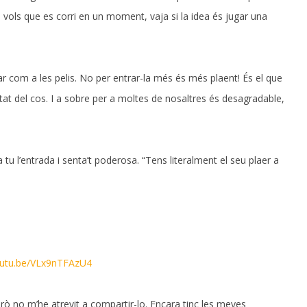
o vols que es corri en un moment, vaja si la idea és jugar una
lar com a les pelis. No per entrar-la més és més plaent! És el que
litat del cos. I a sobre per a moltes de nosaltres és desagradable,
tu l’entrada i senta’t poderosa. “Tens literalment el seu plaer a
youtu.be/VLx9nTFAzU4
però no m’he atrevit a compartir-lo. Encara tinc les meves