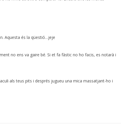
. Aquesta és la qüestió…jeje
ent no ens va gaire bé. Si et fa fàstic no ho facis, es notarà i
jaculi als teus pits i després jugueu una mica massatjant-ho i