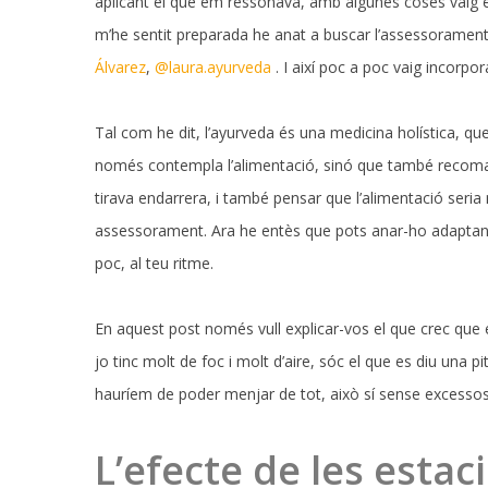
aplicant el que em ressonava, amb algunes coses vaig en
m’he sentit preparada he anat a buscar l’assessorament 
Álvarez
,
@laura.ayurveda
. I així poc a poc vaig incorpo
Tal com he dit, l’ayurveda és una medicina holística, qu
només contempla l’alimentació, sinó que també recoman
tirava endarrera, i també pensar que l’alimentació seria 
assessorament. Ara he entès que pots anar-ho adaptant “
poc, al teu ritme.
En aquest post només vull explicar-vos el que crec que 
jo tinc molt de foc i molt d’aire, sóc el que es diu una p
hauríem de poder menjar de tot, això sí sense excessos
L’efecte de les estac