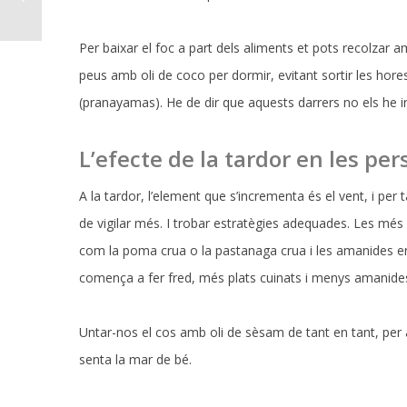
Per baixar el foc a part dels aliments et pots recolzar a
peus amb oli de coco per dormir, evitant sortir les hores 
(pranayamas). He de dir que aquests darrers no els he i
L’efecte de la tardor en les p
A la tardor, l’element que s’incrementa és el vent, i pe
de vigilar més. I trobar estratègies adequades. Les més 
com la poma crua o la pastanaga crua i les amanides en g
comença a fer fred, més plats cuinats i menys amanide
Untar-nos el cos amb oli de sèsam de tant en tant, per 
senta la mar de bé.