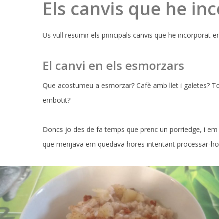
Els canvis que he in
Us vull resumir els principals canvis que he incorporat 
El canvi en els esmorzars
Que acostumeu a esmorzar? Cafè amb llet i galetes? 
embotit?
Doncs jo des de fa temps que prenc un porriedge, i em se
que menjava em quedava hores intentant processar-h