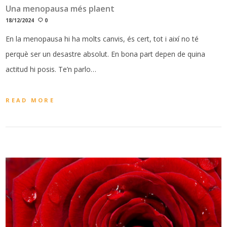
Una menopausa més plaent
18/12/2024
0
En la menopausa hi ha molts canvis, és cert, tot i així no té
perquè ser un desastre absolut. En bona part depen de quina
actitud hi posis. Te’n parlo…
READ MORE