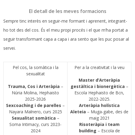
El detall de les meves formacions
Sempre tinc interès en seguir-me formant i aprenent, integrant-
ho tot des del cos. És el meu propi procés i el que m’ha portat a
seguir transformant capa a capa i ara sento que les puc posar al
servei.
Pel cos, la somàtica i la
Per a la creativitat i la veu
sexualitat
Master d’Arteràpia
Trauma, Cos i Arteràpia
–
gestàltica
i bionergètica
–
Núria Molina, Hephaisto
Escola Hephaisto de Bcn,
2025-2026
2022-2025.
Sexcoaching i de parelles
–
Arteràpia holística
Nayara Malnero, curs 2025
Aleteia
– Muga-gabe, des de
Sexualitat somàtica
–
maig 2021
Soma Intimacy, curs 2023-
Risoteràpia i team
2024
building
– Escola de