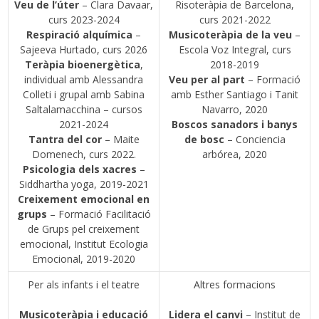
Veu de l’úter
– Clara Davaar,
Risoteràpia de Barcelona,
curs 2023-2024
curs 2021-2022
Respiració alquímica
–
Musicoteràpia de la veu
–
Sajeeva Hurtado, curs 2026
Escola Voz Integral, curs
Teràpia bioenergètica
,
2018-2019
individual amb Alessandra
Veu per al part
– Formació
Colleti i grupal amb Sabina
amb Esther Santiago i Tanit
Saltalamacchina – cursos
Navarro, 2020
2021-2024
Boscos sanadors
i banys
Tantra del cor
– Maite
de bosc
– Conciencia
Domenech, curs 2022.
arbórea, 2020
Psicologia dels xacres
–
Siddhartha yoga, 2019-2021
Creixement emocional en
grups
– Formació Facilitació
de Grups pel creixement
emocional, Institut Ecologia
Emocional, 2019-2020
Per als infants i el teatre
Altres formacions
Musicoteràpia i educació
Lidera el canvi
– Institut de