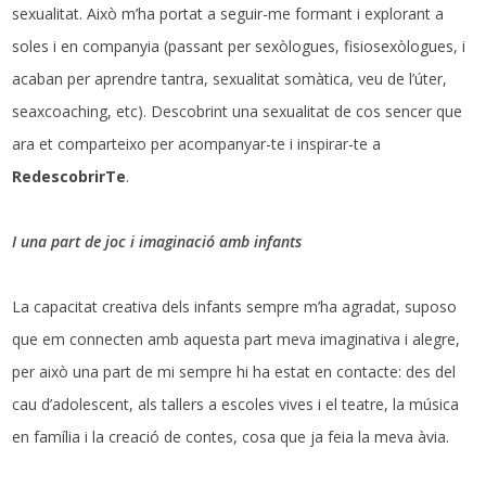
sexualitat. Això m’ha portat a seguir-me formant i explorant a
soles i en companyia (passant per sexòlogues, fisiosexòlogues, i
acaban per aprendre tantra, sexualitat somàtica, veu de l’úter,
seaxcoaching, etc). Descobrint una sexualitat de cos sencer que
ara et comparteixo per acompanyar-te i inspirar-te a
RedescobrirTe
.
I una part de joc i imaginació
amb infants
La capacitat creativa dels infants sempre m’ha agradat, suposo
que em connecten amb aquesta part meva imaginativa i alegre,
per això una part de mi sempre hi ha estat en contacte: des del
cau d’adolescent, als tallers a escoles vives i el teatre, la música
en família i la creació de contes, cosa que ja feia la meva àvia.