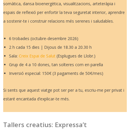
somàtica, dansa bioenergètica, visualitzacions, arteteràpia i
espais de reflexió per enfortir la teva seguretat interior, aprendre
a sostenir-te i construir relacions més serenes i saludables.
6 trobades (octubre-desembre 2026)
2 h cada 15 dies | Dijous de 18.30 a 20.30 h
Sala:
Creix Espai de Salut
(Esplugues de Llobr.)
Grup de 4 a 10 dones, tan solteres com en parella
Inversió especial: 150€ (3 pagaments de 50€/mes)
Si sents que aquest viatge pot ser per a tu, escriu-me per privat i
estaré encantada d’explicar-te més.
Tallers creatius: Expressa’t