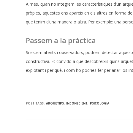
A més, quan no integrem les característiques d’un arqu
pròpies, aquestes ens apareix en els altres en forma de p
que tenim d’una manera o altra. Per exemple: una pe
Passem a la pràctica
Si estem atents i observadors, podrem detectar aquestes 
constructiva. Et convido a que descobreixis quins arqueti
explotant i per què, i com ho podries fer per anar-los in
POST TAGS:
ARQUETIPS
INCONSCIENT
PSICOLOGIA