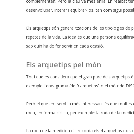
complementen. Però la clau va més enllà. En realitat te
desenvolupar, interar i equibrar-los, tan com sigui possib
Els arquetips són generalitzacions de les tipologies de 
repetes de la vida. La idea és que una persona equilibrad
sap quin ha de fer servir en cada ocasió.
Els arquetips pel món
Tot i que es considera que el gran pare dels arquetips és
exemple: l’eneagrama (de 9 arquetips) o el mètode DISC
Però el que em sembla més interessant és que moltes cul
roda, en forma cíclica, per exemple: la roda de la medicin
La roda de la medicina els recorda els 4 arquetips existen