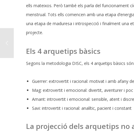
ells mateixos. Però també els parla del funcionament cíclic
menstrual. Tots ells comencen amb una etapa d’energia, 
una etapa de maduresa i introspecció i finalment una e
projecte.
Els 4 arquetips bàsics
Segons la metodologia DISC, els 4 arquetips bàsics són
Guerrer: extrovertit i racional: motivat i amb afany d
Mag: extrovertit i emocional: divertit, aventurer i po
Amant: introvertit i emocional: sensible, atent i discre
Savi: introvertit i racional: analític, pacient i constant
La projecció dels arquetips no