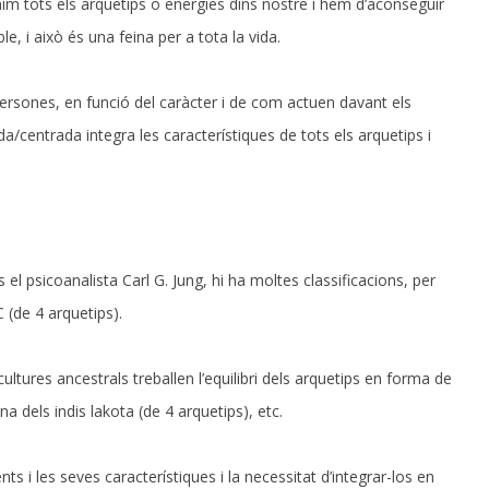
nim tots els arquetips o energies dins nostre i hem d’aconseguir
le, i això és una feina per a tota la vida.
persones, en funció del caràcter i de com actuen davant els
a/centrada integra les característiques de tots els arquetips i
 el psicoanalista Carl G. Jung, hi ha moltes classificacions, per
 (de 4 arquetips).
tures ancestrals treballen l’equilibri dels arquetips en forma de
a dels indis lakota (de 4 arquetips), etc.
ts i les seves característiques i la necessitat d’integrar-los en