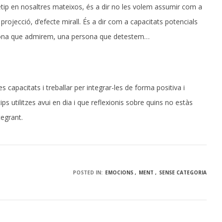
etip en nosaltres mateixos, és a dir no les volem assumir com a
rojecció, d’efecte mirall. És a dir com a capacitats potencials
rsona que admirem, una persona que detestem…
capacitats i treballar per integrar-les de forma positiva i
ps utilitzes avui en dia i que reflexionis sobre quins no estàs
tegrant.
POSTED IN:
EMOCIONS
MENT
SENSE CATEGORIA